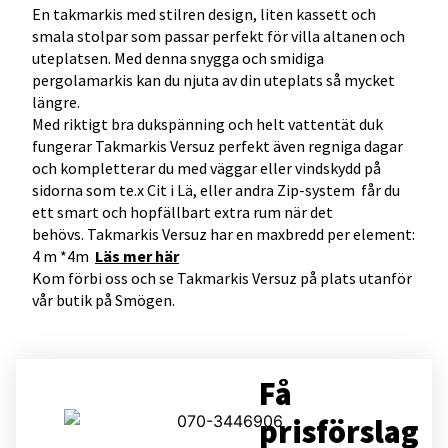
En takmarkis med stilren design, liten kassett och
smala stolpar som passar perfekt för villa altanen och
uteplatsen. Med denna snygga och smidiga
pergolamarkis kan du njuta av din uteplats så mycket
längre.
Med riktigt bra dukspänning och helt vattentät duk
fungerar Takmarkis Versuz perfekt även regniga dagar
och kompletterar du med väggar eller vindskydd på
sidorna som te.x
Cit i Lä
, eller andra
Zip-system
får du
ett smart och hopfällbart extra rum när det
behövs. Takmarkis Versuz har en maxbredd per element:
4 m *4m
Läs mer här
Kom förbi oss och se Takmarkis Versuz på plats utanför
vår butik på Smögen.
Få
prisförslag